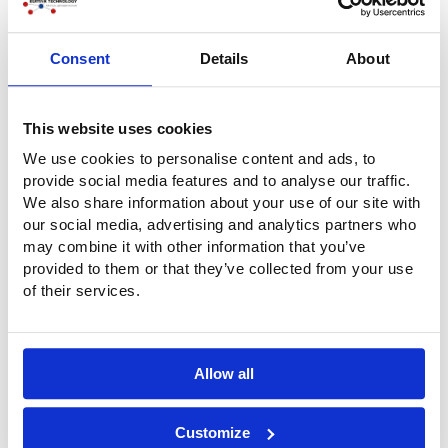
¿Preguntas?
¿Tiene alguna pregunta o desea más información? No
Consent
Details
About
dude en ponerse en contacto con nosotros. Llámenos al
+31 (0)316-250830
. Pero aún más fácil: rellene
directamente el siguiente formulario de contacto. Nos
This website uses cookies
pondremos en contacto con usted lo antes posible.
We use cookies to personalise content and ads, to
provide social media features and to analyse our traffic.
We also share information about your use of our site with
Empresa
our social media, advertising and analytics partners who
may combine it with other information that you’ve
provided to them or that they’ve collected from your use
Nombre
*
of their services.
Teléfono
*
Allow all
Correo electrónico
*
Customize