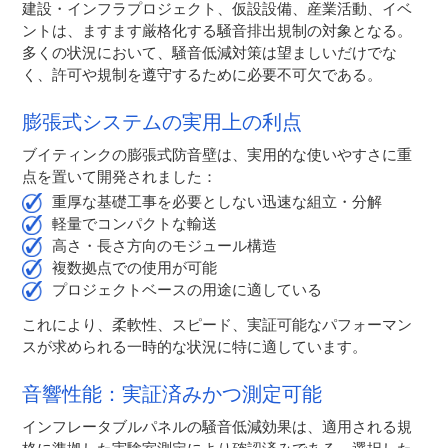
建設・インフラプロジェクト、仮設設備、産業活動、イベ
ントは、ますます厳格化する騒音排出規制の対象となる。
多くの状況において、騒音低減対策は望ましいだけでな
く、許可や規制を遵守するために必要不可欠である。
膨張式システムの実用上の利点
ブイティンクの膨張式防音壁は、実用的な使いやすさに重
点を置いて開発されました：
重厚な基礎工事を必要としない迅速な組立・分解
軽量でコンパクトな輸送
高さ・長さ方向のモジュール構造
複数拠点での使用が可能
プロジェクトベースの用途に適している
これにより、柔軟性、スピード、実証可能なパフォーマン
スが求められる一時的な状況に特に適しています。
音響性能：実証済みかつ測定可能
インフレータブルパネルの騒音低減効果は、適用される規