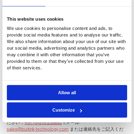
This website uses cookies
We use cookies to personalise content and ads, to
provide social media features and to analyse our traffic.
We also share information about your use of our site with
our social media, advertising and analytics partners who
may combine it with other information that you’ve
provided to them or that they’ve collected from your use
of their services.
Allow all
質問は？
Buitink Technologyは、独創的なアイデアと独創的な製品を
Customize
持つ機知に富んだ企業です。Buitink Technologyにお電話く
ださい：
+31 (0)316-250830
, Eメール:
sales@buitink-technology.com
または連絡先をご記入くだ