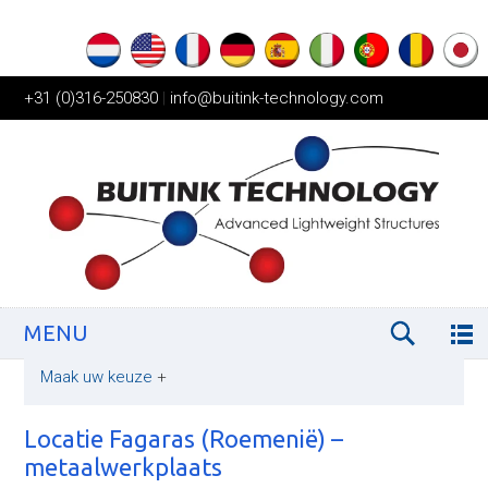
+31 (0)316-250830
|
info@buitink-technology.com
MENU
Maak uw keuze
+
Locatie Fagaras (Roemenië) –
metaalwerkplaats