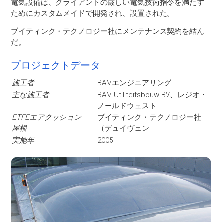
電気設備は、クライアントの厳しい電気技術指令を満たす
ためにカスタムメイドで開発され、設置された。
ブイティンク・テクノロジー社にメンテナンス契約を結ん
だ。
プロジェクトデータ
施工者
BAMエンジニアリング
主な施工者
BAM Utiliteitsbouw BV、レジオ・
ノールドウェスト
ETFEエアクッション
ブイティンク・テクノロジー社
屋根
（デュイヴェン
実施年
2005