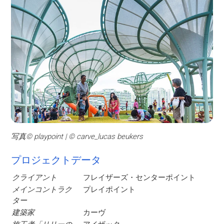
写真© playpoint | © carve_lucas beukers
プロジェクトデータ
クライアント
フレイザーズ・センターポイント
メインコントラク
プレイポイント
ター
建築家
カーヴ