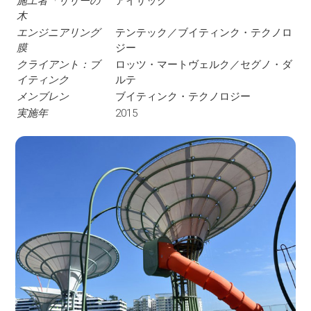
施工者「リリーの
アイザック
木
エンジニアリング
テンテック／ブイティンク・テクノロ
膜
ジー
クライアント：ブ
ロッツ・マートヴェルク／セグノ・ダ
イティンク
ルテ
メンブレン
ブイティンク・テクノロジー
実施年
2015