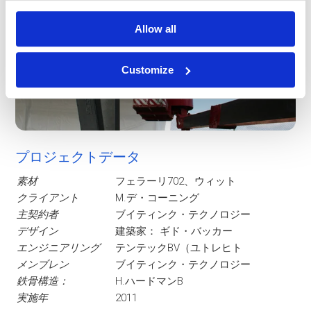
Allow all
Customize
プロジェクトデータ
素材
フェラーリ702、ウィット
クライアント
M.デ・コーニング
主契約者
ブイティンク・テクノロジー
デザイン
建築家： ギド・バッカー
エンジニアリング
テンテックBV（ユトレヒト
メンブレン
ブイティンク・テクノロジー
鉄骨構造：
H.ハードマンB
実施年
2011