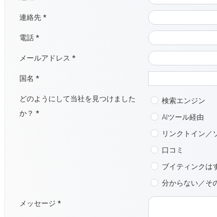
連絡先
*
電話
*
メールアドレス
*
国名
*
どのようにして当社を見つけました
検索エンジン
か？
*
AIツール経由
リンクトイン／
口コミ
ブイティンクは
分からない／そ
メッセージ
*