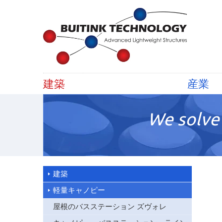
建築
産業
We solve 
建築
軽量キャノピー
屋根のバスステーション ズヴォレ