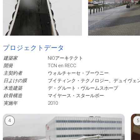
プロジェクトデータ
建築家
NIOアーキテクト
開発
TCN en RECC
主契約者
ウォルチャーセ・ブーウニー
日よけの膜
ブイティンク・テクノロジー、デュイヴェ
木造建築
デ・グルート・ヴルームスホープ
鉄骨構造
マイヤース・スタールボー
実施年
2010
4
5