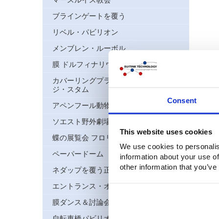
マースルイス教会
ブラインゲートを覆う
リベル・パビリオン
メンブレン・ルーボル
膜 ドルフィナリウム
カバーリングプラットフォーム ガレー
ジ・スタム
Consent
アペンフール動物園膜
ソエスト野外劇場
This website uses cookies
蝶の展覧会 フロリアード
We use cookies to personalis
ペーパードーム
information about your use of
other information that you’ve
ネダップを覆う正方形
エントランス・オーニング Hoge veld
膜ダンス＆討論会場
自転車橋パビリオンWijhe