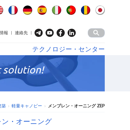
情報
|
連絡先
|
テクノロジー・センター
 solution!
建築
軽量キャノピー
メンブレン・オーニング ZEP
レン・オーニング