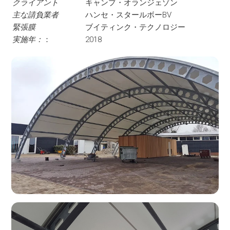
クライアント
キャンプ・オランジェゾン
主な請負業者
ハンセ・スタールボーBV
緊張膜
ブイティンク・テクノロジー
実施年：
：
2018