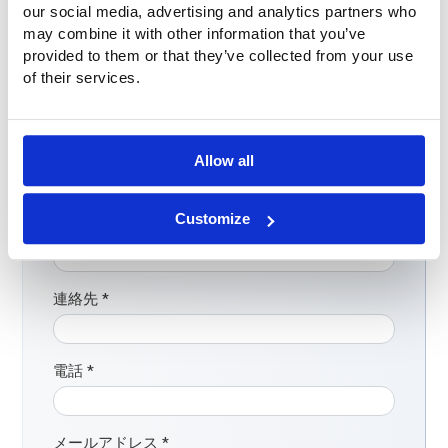
our social media, advertising and analytics partners who
質問は？
may combine it with other information that you’ve
provided to them or that they’ve collected from your use
Buitink Technologyは、独創的なアイデアと独創的な製品を
of their services.
持つ機知に富んだ企業です。Buitink Technologyにお電話く
ださい：
+31 (0)316-250830
, Eメール:
sales@buitink-technology.com
または連絡先をご記入くだ
さい：
Allow all
Customize
組織
連絡先
*
電話
*
メールアドレス
*