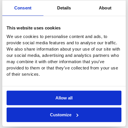
オフィス・マネージャー
電子メール
Consent
Details
About
This website uses cookies
We use cookies to personalise content and ads, to
provide social media features and to analyse our traffic.
We also share information about your use of our site with
our social media, advertising and analytics partners who
may combine it with other information that you’ve
provided to them or that they’ve collected from your use
of their services.
Allow all
Customize
Frank D. van Oostwaard
ICT、ネットワーク管理、サイバーセ